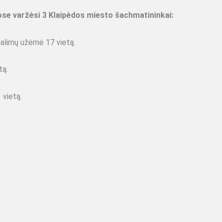
ose varžėsi 3 Klaipėdos miesto šachmatininkai:
galimų užėmė 17 vietą.
tą.
 vietą.