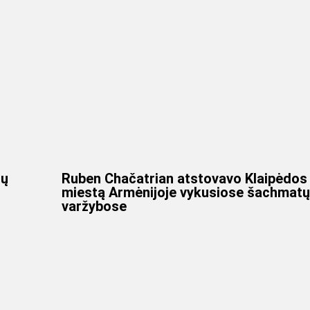
tų
Ruben Chačatrian atstovavo Klaipėdos
miestą Armėnijoje vykusiose šachmatų
varžybose