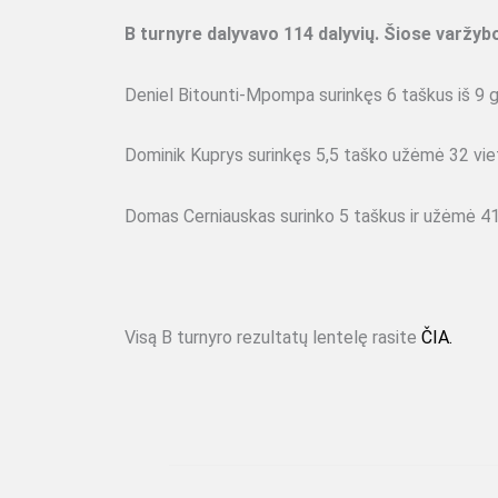
B turnyre dalyvavo 114 dalyvių. Šiose varžyb
Deniel Bitounti-Mpompa surinkęs 6 taškus iš 9 
Dominik Kuprys surinkęs 5,5 taško užėmė 32 vie
Domas Cerniauskas surinko 5 taškus ir užėmė 41
Visą B turnyro rezultatų lentelę rasite
ČIA.