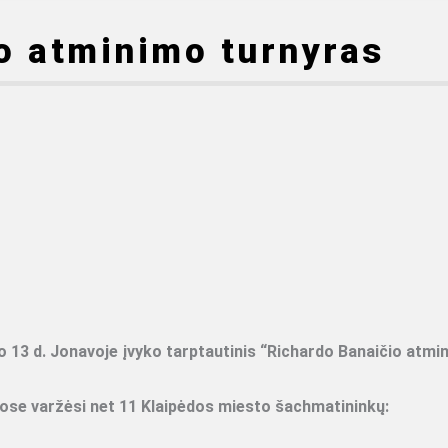
o atminimo turnyras
o 13 d. Jonavoje įvyko tarptautinis “Richardo Banaičio atmi
bose varžėsi net 11 Klaipėdos miesto šachmatininkų: