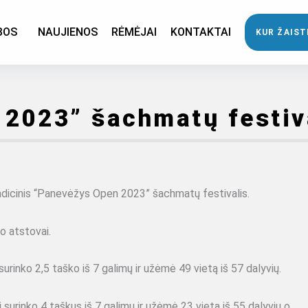
BOS
NAUJIENOS
RĖMĖJAI
KONTAKTAI
KUR ŽAIST
2023” šachmatų festiv
dicinis “Panevėžys Open 2023” šachmatų festivalis.
o atstovai.
urinko 2,5 taško iš 7 galimų ir užėmė 49 vietą iš 57 dalyvių.
surinko 4 taškus iš 7 galimų ir užėmė 23 vietą iš 55 dalyvių o