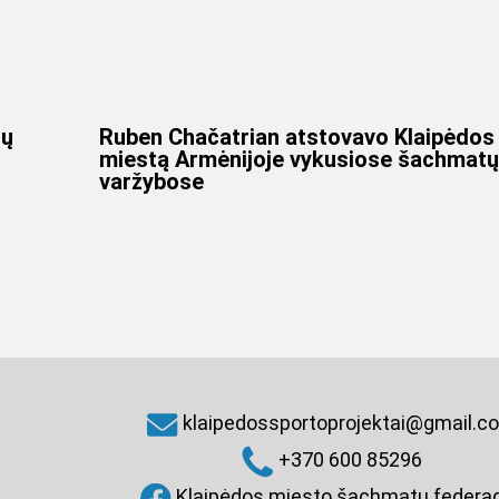
tų
Ruben Chačatrian atstovavo Klaipėdos
miestą Armėnijoje vykusiose šachmatų
varžybose
klaipedossportoprojektai@gmail.c
+370 600 85296
Klaipėdos miesto šachmatų federac