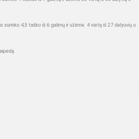
.
 surinko 4,5 taško iš 6 galimų ir užėmė 4 vietą iš 27 dalyuvių o
aipėdą.