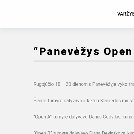
Skip
to
VARŽY
content
“Panevėžys Open 
Rugpjūčio 18 – 20 dienomis
Panevėžyje vyko tra
Šiame turnyre dalyvavo ir keturi Klaipėdos miest
“Open A” turnyre dalyvavo Darius Gedvilas, kuris s
“Open B” turnyre dalyvavo Diana Deviatkova, kuri 