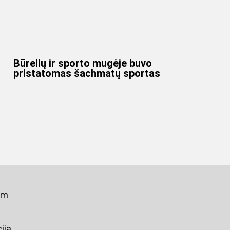
Būrelių ir sporto mugėje buvo
pristatomas šachmatų sportas
om
ija