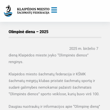
Skip
to
content
Olimpinė diena – 2025
2025 m. birželio 7
dieną Klaipėdos mieste įvyko “Olimpinės dienos”
renginys.
Klaipėdos miesto šachmatų federacija ir KŠMK
šachmatų mėgėjų klubas pristatė šachmatų sportą ir
sudarė galimybes nemokamai pažaisti šachmatais
“Olimpinės dienos” sporto veiklose, kurių buvo virš 100.
Daugiau nuotraukų ir informacijos apie “Olimpinę dieną”