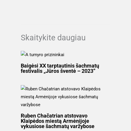
Skaitykite daugiau
Baigėsi XX tarptautinis šachmatų
festivalis „Jūros šventė – 2023”
Ruben Chačatrian atstovavo
Klaipėdos miestą Armėnijoje
vykusiose šachmatų varžybose