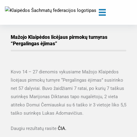
Skip
to
content
Mažojo Klaipėdos licėjaus pirmokų turnyras
“Pergalingas ėjimas”
Kovo 14 – 27 dienomis vykusiame Mažojo Klaipėdos
licėjaus pirmokų turnyre “Pergalingas ėjimas” susirinko
net 57 dalyviai. Buvo žaidžiami 7 ratai, po kurių 7 taškus
surinkęs Marijonas Diktanas tapo nugalėtoju, 2 vieta
atiteko Domui Černiauskui su 6 taško ir 3 vietoje liko 5,5
taško surinkęs Lukas Adomavičius.
Daugiu rezultatų rasite
ČIA.