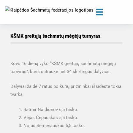
Skip
to
content
KŠMK greitųjų šachmatų mėgėjų turnyras
Kovo 16 dieną vyko “KŠMK greitųjų šachmatų mėgėjų
turnyras”, kuris sutraukė net 34 skirtingus dalyvius.
Dalyviai žaidė 7 ratus po kurių prizininkai išsidėstė tokia
tvarka:
Ratmir Naidionov 6,5 taško.
Vėjas Čepauskas 5,5 taško.
Nojus Semenauskas 5,5 taško.