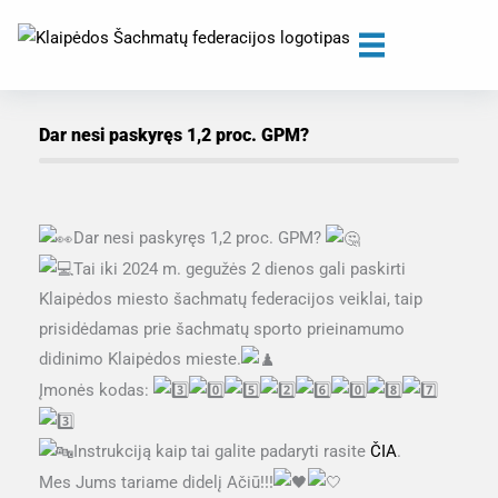
Skip
to
content
Dar nesi paskyręs 1,2 proc. GPM?
Dar nesi paskyręs 1,2 proc. GPM?
Tai iki 2024 m. gegužės 2 dienos gali paskirti
Klaipėdos miesto šachmatų federacijos veiklai, taip
prisidėdamas prie šachmatų sporto prieinamumo
didinimo Klaipėdos mieste.
Įmonės kodas:
Instrukciją kaip tai galite padaryti rasite
ČIA
.
Mes Jums tariame didelį Ačiū!!!